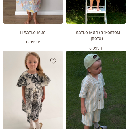
*
chou.chou.atelier@yandex.ru
+7 (904) 116-77-99
Платье Мия
Платье Мия (в желтом
*Инстаграм — проект Meta Platforms Inc.,
деятельность которой в России запрещена
цвете)
6 999
₽
6 999
₽
Магазин «Наша Мама»
Каталог
г. Иркутск ул.
Чудотворская 4а
О бренде
ежедневно 10:00-20:00
Новая коллекция
ИП Полянская Яна
Борисовна
ИНН 381298417808
Подарочный
ОГРНИП 324385000047290
сертификат
Контакты
Разработка сайта
Политика
конфиденциальности