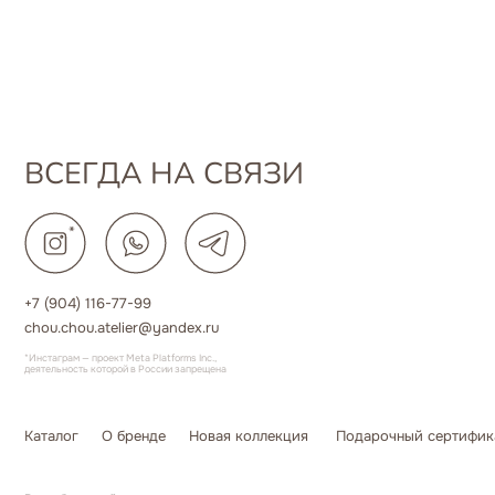
+7 (904) 116-77-99
chou.chou.atelier@yandex.ru
*Инстаграм — проект Meta Platforms Inc.,
деятельность которой в России запрещена
Каталог
О бренде
Новая коллекция
Подарочный сертификат
Ко
Разработка сайта
Политика конфиденциальности