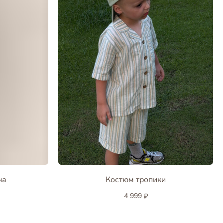
на
Костюм тропики
4 999
₽