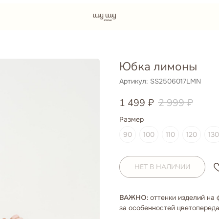
Юбка лимоны
Артикул:
SS2506017LMN
1 499
₽
2 999
₽
Размер
90
100
110
120
130
НЕТ В НАЛИЧИИ
ВАЖНО:
оттенки изделий на 
за особенностей цветопереда