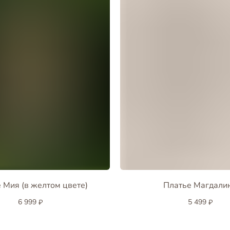
 Мия (в желтом цвете)
Платье Магдали
6 999
5 499
₽
₽
Магазин «Наша Мама»
г. Иркутск ул. Чудотворская 4а
ежедневно 10:00-20:00